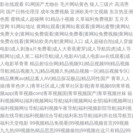
影在线观看
91网国产尤物在
毛片网站黄色
狼人三级片
高清男
同
国产日韩伦理淫
成年免费视频
亚洲欧美中文视频
东京热亚洲
色图
蜜桃成人超碰网
91精品小视频
久草福利免费视影
五月天
堂网
91网站地址
黄网站观看|黄网站看观看|黄网站蜜臀|黄网站
免费大全|黄网站免费观看|黄网站免费看|黄网站免费视频|黄网站
免费在线看|黄网站欧美内射|黄网站入口
成人超碰自拍|成人穿媒
电影|成人刺激a片免费看|成人大香蕉蜜芽|成人导航四虎|成人导
航网址|成人第二福利导航|成人电影AV|成人电影av在线观看|成
人电影草青青
精品射综合网|精品视频91|精品视频99|精品视频
导航|精品视频九九|精品视频久热|精品视频一区|精品视频专区|
精品爽爽av|精品素人AV|精品探花极品|精品同性国产
青草人人
操|青草色伊人|青草社区成人|青草社区影视|青草视频69|青草视
频app|青草视频com|青草视频国|青草视频国产|青草视频丝袜
福
利视频网站|福利视频网站导航|福利视频网站全部|福利视频网址|
福利视频网址导航|福利视频午夜导航|福利视频影院导航|福利视
频在线导航|福利视频综合导航|福利私拍导航|福利所在线导航页|
福利天堂电影
99视频精品免视看|99视频精品视频首页|99视频
九九热|99视频热精品思思|99视频偷拍|99视频在这只有精品|99