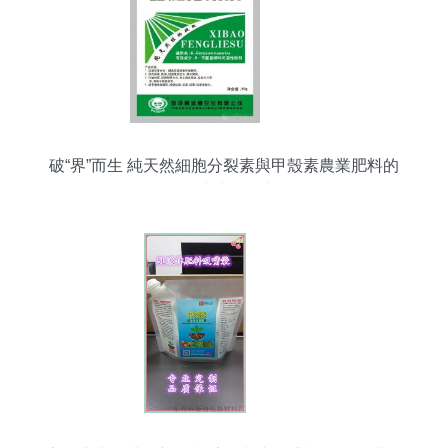
破“界”而生 純天然細胞分裂素與甲殼素農業肥料的
研發與市場拓新