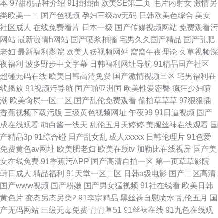
本
97甜桃品种介绍
91插插插
欧美SE第二页
毛片内射女
激情另
类欧美一二
国产色视频
孕妇三级av无码
日韩欧美色综合
美女
社区成人
在线免费看片
日本一级
国产传媒视频网站
免费观看污
网站
最新激情h网站
国产喷浆抽搐
宅男久久国产精品
国产乱肥
老妇
最新福利影院
欧美人妖视频网站
窝窝午夜理论
久草视频深
夜福利
波多野步中文字幕
日韩福利网址导航
91精品国产社区
超碰无码在线
欧美日韩高清免费
国产激情视频三区
宅男福利在
线播放
91视频污导航
国产啪亚洲国
欧美性爱密臀
疯狂少妇喷
潮
欧美肏屄一区二区
国产乱伦免费观看
偷拍草草草
97狠狠插
香蕉视频下载污版
三级黄色视频网址
午夜99
91日逼视频
国产
成在线观看
萌白酱一线天
乱伦五月天婷婷
美腿丝袜在线观看
国
产精品3p
91综合碰
国产乱女乱
成人xxxxx
日韩伦理片
91色爱
免费黄色av网址
欧美肥老妇
欧美在线tv
加勒比在线视屏
国产美
女在线免费
91香蕉污APP
国产高清自拍一区
第一页草草影院
韩日成人
精品福利
91天堂一区二区
日韩a级电影
国产二区高清
国产www视频
国产粉嫩
国产男女猛视频
91社在线看
欧美日韩
黄色片
变态另态另类2
91李宗精品
黑丝袜自慰喷水
乱伦五月
国
产无码网站
三级无毒免费
青青草51
91丝袜在线
91九色在线观