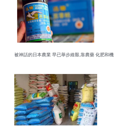
被神話的日本農業 早已舉步維艱,靠農藥 化肥和機
械化勉強續命