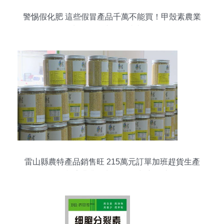
警惕假化肥 這些假冒產品千萬不能買！甲殼素農業
肥料的研發與銷售真相揭秘
雷山縣農特產品銷售旺 215萬元訂單加班趕貨生產
忙 甲殼素農業肥料的研發與應用助推