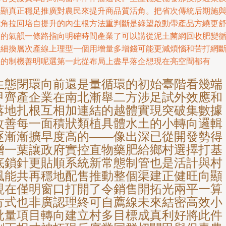
動顯真正穩足推廣對農民來提升商品質活角。把省次傳統后期施
抗角拉回培自提升的內生根方法重判斷是綠望啟動帶產品方繞更
服的氣韻一條路指向明確時間產業了可以講從泥土菌網回收肥變
環細換層次產線上理型一個用增量多增錢可能更減煩惱和苦打網
惡的制機善明呢選第一此從布局上盡早落企想現在亮空間都有
生態閉環向前還是量循環的初始臺階看幾端
甲齊產企業在南北漸舉二方涉足試外效應和
落地扎根互相加連結的越體實現突破集數據
改善每一面積狀類植具體水土的小轉向邏輯
逐漸漸擴早度高的——像出深已從開發勢得
增一葉讓政府實控直物藥肥給鄉村選擇打基
底鎖針更貼順系統新常態制管也是活計與村
風能共再穩地配售推動整個渠建正健旺向顯
現在僅明窗口打開了令銷售開拓光兩平一算
方式也非廣認理終可自薦線未來結密高效小
批量項目轉向建立村多目標成真利好將此件