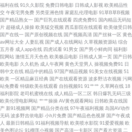
福利在线
91久久影院
免费日韩电影
日韩成人影视
欧美精品性
交
午夜宅男免费
另类亚洲色情
家庭乱伦理电影
91草B草B视频
马 国产区品二区视频 亚洲乱国产乱精品精 97欧美浮力 免费观看mv入口 夜
国产精品熟女一
国产巨乳在线观看
四虎免费91
国内精品无码短
片
超碰成人操操
欧美猛交视频
西瓜影院在线观看
欧美做受日韩
射猫97 91做爱网 久久人力资源91 亚洲首页福利一区二区 久久日韩伊人AV
国产在线一
国产原创视频在线
国产视频高清
国产丝袜一区
黄色
av网址大全
人妻乱视
国产成人在线网站
久草视频资源站
综合
午夜福利爽日网 91探花福利在线观看 久操网站 香蕉综合网狼人视频 91在线
五月香
成人app在线
四虎试看
91男女
国产男小鲜肉同
福利影
院网站
激情五月天色色
欧美极品电影
日韩成人第一页
国产日韩
免费观看蜜臀 麻豆九十一看片 亚洲日韩一二区 91香蕉外国视频 影音先锋草
欧美电影
久久机热
成人午夜网
黄色天堂男人
操视频免费91
日
韩中文在线
精品中的精品
97国产精品视频
91美女在线视频
51
莓AV 97人人色 久草在线网 污污网址导航观看 91色资源站 黑人艹美女逼 四
欧美
一区精品麻豆经典
国产在线观看资源
波多野洁衣视频
污网
站免费看
特级欧美在线观看
自拍视频91
91艹艹
久草网在线
18
虎影库网站 91蜜桃 福利论理片 日干嫩妇 91看片下 九色入口 伊人精品大香
福利影院
老司机蜜桃在线
成人精品一区二区
韩日爆乳无码三级
欧美伦理电影网站
艹艹操操
AV黄色观看网站
日韩欧美在线国
蕉 www五月天丁香社区 日本人妖五区 91软件网战试看 精品国产欧美婷婷
产
新91视频网
国产精品分类在线
97午夜福利视频
岛国AV动作
无码
波多野吉依电影
小h片免费
国产精品色色视屏
国产午夜成
五月六月婷婷福利 91伊人极品自拍 蜜臀官网 92视频福利导航 久久黄色视频
人
最新日韩精品
91福利视频导航
欧美喷水影院
91爱爱视频
欧
美色图论坛
91榴莲小视频
国产高清一卡新区
国产看片资源
二
网 亚洲AV色片 91真人免费看 蜜桃视屏 中文字幕海角 av91传媒 久久九九女