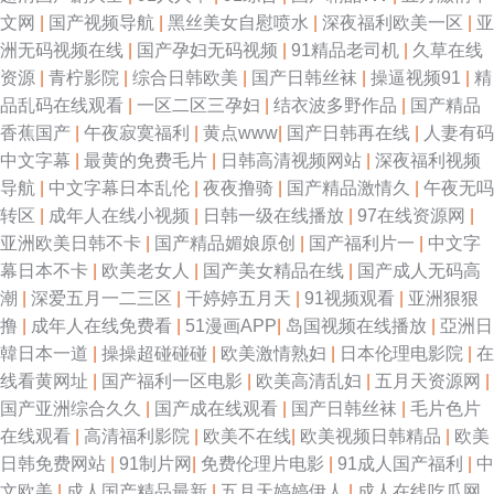
文网
|
国产视频导航
|
黑丝美女自慰喷水
|
深夜福利欧美一区
|
亚
洲无码视频在线
|
国产孕妇无码视频
|
91精品老司机
|
久草在线
资源
|
青柠影院
|
综合日韩欧美
|
国产日韩丝袜
|
操逼视频91
|
精
品乱码在线观看
|
一区二区三孕妇
|
结衣波多野作品
|
国产精品
香蕉国产
|
午夜寂寞福利
|
黄点www
|
国产日韩再在线
|
人妻有码
中文字幕
|
最黄的免费毛片
|
日韩高清视频网站
|
深夜福利视频
导航
|
中文字幕日本乱伦
|
夜夜撸骑
|
国产精品激情久
|
午夜无吗
转区
|
成年人在线小视频
|
日韩一级在线播放
|
97在线资源网
|
亚洲欧美日韩不卡
|
国产精品媚娘原创
|
国产福利片一
|
中文字
幕日本不卡
|
欧美老女人
|
国产美女精品在线
|
国产成人无码高
潮
|
深爱五月一二三区
|
干婷婷五月天
|
91视频观看
|
亚洲狠狠
撸
|
成年人在线免费看
|
51漫画APP
|
岛国视频在线播放
|
亞洲日
韓日本一道
|
操操超碰碰碰
|
欧美激情熟妇
|
日本伦理电影院
|
在
线看黄网址
|
国产福利一区电影
|
欧美高清乱妇
|
五月天资源网
|
国产亚洲综合久久
|
国产成在线观看
|
国产日韩丝袜
|
毛片色片
在线观看
|
高清福利影院
|
欧美不在线
|
欧美视频日韩精品
|
欧美
日韩免费网站
|
91制片网
|
免费伦理片电影
|
91成人国产福利
|
中
文欧美
|
成人国产精品最新
|
五月天婷婷伊人
|
成人在线吃瓜网