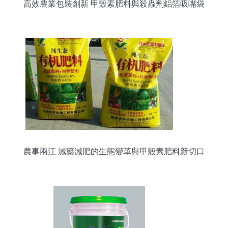
高效農業包裝創新 甲殼素肥料與殺蟲劑鋁箔吸嘴袋
的技術突破
農事兩江 減藥減肥的生態變革與甲殼素肥料新切口