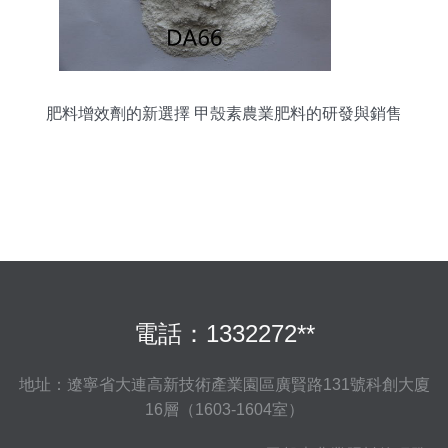
肥料增效劑的新選擇 甲殼素農業肥料的研發與銷售
電話：1332272**
地址：遼寧省大連高新技術產業園區廣賢路131號科創大廈
16層（1603-1604室）