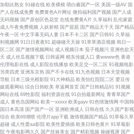
加勒比熟女
91碰在线
欧美裸模
萌白酱国产一区
美国一级AV
国
产人在线成免费
免费黄色A片网址
微拍福利国产视频
国产人成
国产白拍不卡c a级网站 国产尤物放精品 操逼操色图 91福利大全 91大片免
无码视频
国产原创区色花堂
在线免费黄A片
久草福利
乱伦家庭
成人午夜免费视频
人妖射精
国产屁屁
国产精品天干天
国产精品
费看 婷婷五月尤物 欧美亚洲麻豆成人 自拍h网 91色虎免费观看 91免费在线
午夜一区
中文字幕无码人妻
日本不卡二区
国产日韩91
久草福
利视频网
91日日夜夜91
超碰碰天天操
91草草酒店视频
韩日一
破视频 91国视频在线蜜桃 91v国产精品酒视频 69热伊人青青 91字幕网网站
区二区
国产激情视频网站
成人视频日本
茄子视频污
亚洲色欲天
天
成人丝瓜视频下载
日韩逼网
精东传媒入口
黄wwww色
香港
91蜜臀久久 91视频韩国限制级中文 91海角社区午夜 91tv在线网站 国内视频
伦理电影在线
成人影院在线播放
欧美足交一区二区
91视频电影
另类四虎
亚洲东京热
国产不卡在线
91九色视频
日本天堂视频
自拍99re 91白丝制服 白丝骚货艹白浆在线 玖玖资源总站 天堂资源 91婷婷
导航
日本三级光棍影院
91大神精品
欧美怡红院院二区
爱豆传
媒观看网站
综合日韩欧美
草逼网首页
国产日韩精品91
91视频
色 国产丝袜自拍 色9精品 91老师片黄网站 国产99在线精品 深夜电影网站在
网站在线
69性影院
福利资源在线
91自拍最新网址
青青草国产
成人
黄色岛国网站
欧美一xxxxx
欧美gayv
91色情激情网
中国韩
线观看 91青草草 岛国成人在线不卡 日韩成人网 91露出视频 福利在线 欧美
国日本高清
国产国产一区
亚洲欧洲成人
日韩在线
久久国产影视
综合
欧美69潮喷
伦理片app下载
激情视频国产精品
91草莓久草
色图41P 综合色情第七页 www射 狼人五月天综合影院 91手机在线 极品视频
超碰
成人性爱aa影院
欧美性爱插插
欧美日韩色黄片
91草莓影
院
午夜电影网久久
国产丝袜美女
国产精彩视频
操碰视屏
国产
91 色色欧美久 91黑料黑丝 黄色香蕉网站 五月天婷婷美眉综合 91社视频神