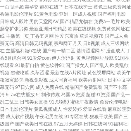
综合网 一区一二一区一二一 东方在线之成人Av 婷婷99热婷婷 草草逼网 日韩
一页
乱码欧美孕交
超碰在线艹
日本在线护士
黄色三级免费网址
香港电影伦理片
91黄色电影
亚洲一区成人视频
国产福利电影
成人卡一 91日韩高清 国产日韩欧美性爱 性生话影视 www情色五月天 人妻
日韩成人影片
男的天堂网AV
国产精品尤物在
免费a一毛片
欧美
肠交扩张另类
最新亚洲日韩精品
欧美在线视频
免费黄色网址在
国产一卡二卡三卡 久草久草久草 91n激情 日韩久草黄色电影视频 影音先锋
线
主播第一页
丁香五月网
性爱东京热
草逼视频78
国产成人免
费无码
高清日韩无码视频
宗和网五月天
日b视频
成人三级网站
Av综合资源 国产第一页在线 亚洲天堂AV网狠狠操 久操精品视频在线播放 老
在
主播福利姬h在线
国产精一精二区
基情涩涩网
51漫画成人
丁
香5月综合网
91爱爱com
伊人涩涩射
黄色视频网址导航
91国在
司机福利 九一在线传媒 免费的91黄色直播 五月天电影网高义 亚洲aa视频
线观看
91最新自拍
黄色软件91
国产操女人
国产乱人
欧美乱欲
视频
超碰吃瓜
久草涩涩
最新在线A片网址
黄色视屏网站
欧美午
91大香蕉在线 av无码福利 一本道色AV 91黄色 大香蕉97伊人 www欧美日韩
夜寂寞影院
新视觉影视
成人写真福利
欧美内射网址
日本中文字
幕无码
97日穴网
成人免费在线
精品国产免费观看
国产不卡高
成人黄 色撸色撸 91制片在线观看 俺去也导航 瑟瑟www 97人妻资源 日韩黄
清
91av在线播放
91制作传媒
岛国av资源
超碰91资源
国产乱一
乱二乱三
日韩美女直播
91尤物69
蜜桃午夜激情
免费伦理电影
页网站 91视频中文网 男人天堂1999 91黄色小视屏 黄色人人操B 在线观看
日本电影伦理片
黄瓜视频成人
性爱婷婷
爱豆在线看
麻豆影院爱
爱
成人软件视频
午夜宅男在线
91专区在线
狠狠干欧美
国产三
AV福利网 久久海角91 91精液国产视频 青青操社区 91拍拍拍在线 殴美色图3
级国产
国产欧美日韩在线
97五月天婷婷
日韩在线网
91福利社