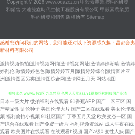
Copyright © 2026
www.oqazcz.cn
甲殼素農業肥料的研發
和銷售
大連雙鑫時代生物工程股份有限公司
甲殼素農業肥
料的研發和銷售
版權所有
Sitemap
感谢您访问我们的网站，您可能还对以下资源感兴趣：昌都套夷
新材料有限公司
激情视频偷拍|激情视频网销|激情视频网址|激情婷婷潮喷|激情婷
婷乱伦|激情婷婷色色|激情婷婷五月|激情婷婷综合|激情图片亚
洲|激情图区另类|激情图综合网|激情网五月天
网站地图
日本一级大片
微拍福利在线观看
91香蕉APP
国产二区三区
国
91试看 久草视频下线 大香蕉伊人在97 男人色情天堂 微拍福利伦理 91豆花
产精品性
乱伦种子
美国伦理大片
国产二区在线观看
美女伦理视
频
福利偷拍小视频
91社区国产
丁香五月天堂
欧美变态一区
国
视频永久 www日韩3区 九九精品 色男人天堂aaa 91视频丝袜制服国产高清
产综合在线观看
国产免费一级片
福利视频资源站
成人午夜在线
观看
欧美图片在线观看
在线观看h视频
国产a级0
变性人妖
国产
精品国产乱色 日韩色图自拍 91搞熟妇 国产91视频白丝 性爱乱视频 91永久