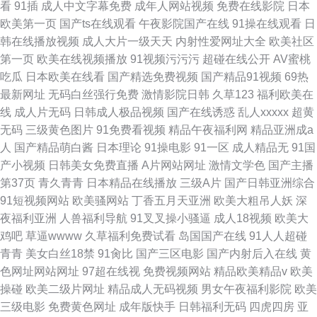
看
91插
成人中文字幕免费
成年人网站视频
免费在线影院
日本
欧美第一页
国产ts在线观看
午夜影院国产在线
91操在线观看
日
韩在线播放视频
成人大片一级天天
内射性爱网址大全
欧美社区
第一页
欧美在线视频播放
91视频污污污
超碰在线公开
AV蜜桃
吃瓜
日本欧美在线看
国产精选免费视频
国产精品91视频
69热
最新网址
无码白丝强行免费
激情影院日韩
久草123
福利欧美在
线
成人片无码
日韩成人极品视频
国产在线诱惑
乱人xxxxx
超黄
无码
三级黄色图片
91免费看视频
精品午夜福利网
精品亚洲成a
人
国产精品萌白酱
日本理论
91操电影
91一区
成人精品无
91国
产小视频
日韩美女免费直播
A片网站网址
激情文学色
国产主播
第37页
青久青青
日本精品在线播放
三级A片
国产日韩亚洲综合
91短视频网站
欧美骚网站
丁香五月天亚洲
欧美大粗吊人妖
深
夜福利亚洲
人兽福利导航
91叉叉操小骚逼
成人18视频
欧美大
鸡吧
草逼wwww
久草福利免费试看
岛国国产在线
91人人超碰
青青
美女白丝18禁
91肏比
国产三区电影
国产内射后入在线
黄
色网址网站网址
97超在线视
免费视频网站
精品欧美精品v
欧美
操碰
欧美二级片网址
精品成人无码视频
男女午夜福利影院
欧美
三级电影
免费黄色网址
成年版快手
日韩福利无码
四虎四房
亚