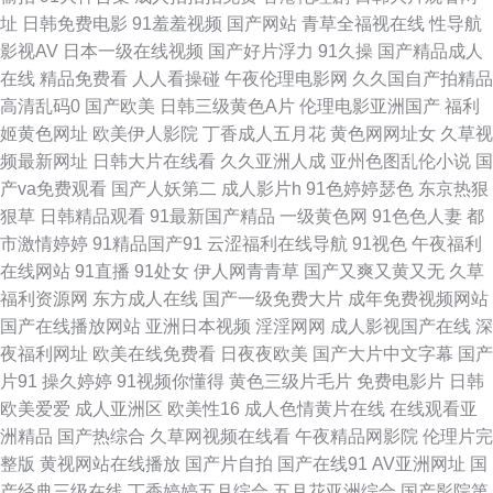
美女足交 午夜最新网址你懂得 91在线观看高清 久久九九热黄色网址 亚洲色
址
日韩免费电影
91羞羞视频
国产网站
青草全福视在线
性导航
影视AV
日本一级在线视频
国产好片浮力
91久操
国产精品成人
图网址 国产成人在线综合 婷婷综合网狼人 91在线观看网站 久久国产精 影音
在线
精品免费看
人人看操碰
午夜伦理电影网
久久国自产拍精品
高清乱码0
国产欧美
日韩三级黄色A片
伦理电影亚洲国产
福利
先锋AV国产 www无码色图 欧美日韩美女在线 爱福利视频一区二区 午夜福利
姬黄色网址
欧美伊人影院
丁香成人五月花
黄色网网址女
久草视
频最新网址
日韩大片在线看
久久亚洲人成
亚州色图乱伦小说
国
不卡 欧美国产成人 91麻豆精品久久蜜臀 久久6视频 91Nav中文字幕 国产第
产va免费观看
国产人妖第二
成人影片h
91色婷婷瑟色
东京热狠
狠草
日韩精品观看
91最新国产精品
一级黄色网
91色色人妻
都
十二页 色片儿视频 97超碰男人 91操网 欧美久久精品网站 欧美性爱第五页
市激情婷婷
91精品国产91
云涩福利在线导航
91视色
午夜福利
在线网站
91直播
91处女
伊人网青青草
国产又爽又黄又无
久草
日韩中文字 三级网址在线免费观看 瑟瑟导航基地 欧美性五月天 麻豆成人软
福利资源网
东方成人在线
国产一级免费大片
成年免费视频网站
国产在线播放网站
亚洲日本视频
淫淫网网
成人影视国产在线
深
件下载 欧美好色综合区 欧美在线看 美女黑丝视频网站 人妻视频一区二区三
夜福利网址
欧美在线免费看
日夜夜欧美
国产大片中文字幕
国产
片91
操久婷婷
91视频你懂得
黄色三级片毛片
免费电影片
日韩
区 视频就肏屄 超碰夫妻生活 99草视频在线 91麻豆大神三级 91视频在线观
欧美爱爱
成人亚洲区
欧美性16
成人色情黄片在线
在线观看亚
洲精品
国产热综合
久草网视频在线看
午夜精品网影院
伦理片完
看免费观看 精品2025精品 亚洲主播国产 91成人福利导航 91草莓 国产精品
整版
黄视网站在线播放
国产片自拍
国产在线91
AV亚洲网址
国
产经典三级在线
丁香婷婷五月综合
五月花亚洲综合
国产影院第