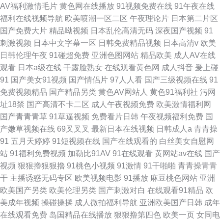
AV福利激情毛片
黄色网在线播放
91视频免费在线
91午夜在线
福利在线视频导航
欧美喷潮一区二区
午夜理论片
日本第二片区
国产免费大片
精品呦视频
日本乱伦高清无码
深夜国产视频
91
刺激视频
日本中文字幕一区
日韩免费精品视频
日本高清v
欧美
日韩伦理午夜
91碰超免费
亚洲色图网站
精品欧美
成人AV在线
观看
日本a级在线
干露脸熟女
在线观看黄色网
成人抖音
爰上碰
91
国产美女91视频
国产情侣片
97人人看
国产三级视频在线
91
免费视频精品
国产精品另类
黄色AV网站人
黄色91福利社
污网
址18禁
国产高清不卡二区
成人午夜视频免费
欧美激情福利网
国产青青青草
91草逼视频
免费看片日韩
午夜视频福利免费
国
产嫩草视频在线
69叉叉叉
最新日本在线视频
日韩成人a
青青操
91
五月天婷婷
91短视频在线
国产在线观看的
白丝美女自慰网
站
91福利免费视频
加勒比91AV
91在线观看
黄网站av在线
国产
视频
狠狠擼狠狠擼
91桃色小视频
91激情
91干啪啪
青青操青青
干
主播诱惑无码专区
欧美视频电影
91播放
麻豆桃色网站
亚洲
欧美国产另类
欧美伦理另类
国产刺激对白
在线观看91精品
欧
美成年视频
操碰操揉
成人微拍福利导航
亚洲欧美国产日韩
成年
在线观看免费
岛国精品在线播放
狠狠撸第四色
欧美一页
女同电