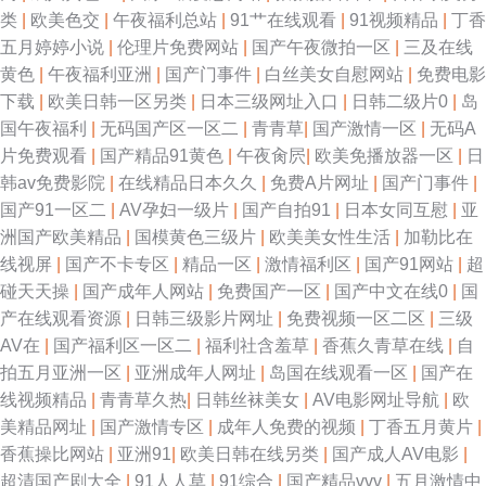
类
|
欧美色交
|
午夜福利总站
|
91艹在线观看
|
91视频精品
|
丁香
五月婷婷小说
|
伦理片免费网站
|
国产午夜微拍一区
|
三及在线
黄色
|
午夜福利亚洲
|
国产门事件
|
白丝美女自慰网站
|
免费电影
下载
|
欧美日韩一区另类
|
日本三级网址入口
|
日韩二级片0
|
岛
国午夜福利
|
无码国产区一区二
|
青青草
|
国产激情一区
|
无码A
片免费观看
|
国产精品91黄色
|
午夜肏屄
|
欧美免播放器一区
|
日
韩av免费影院
|
在线精品日本久久
|
免费A片网址
|
国产门事件
|
国产91一区二
|
AV孕妇一级片
|
国产自拍91
|
日本女同互慰
|
亚
洲国产欧美精品
|
国模黄色三级片
|
欧美美女性生活
|
加勒比在
线视屏
|
国产不卡专区
|
精品一区
|
激情福利区
|
国产91网站
|
超
碰天天操
|
国产成年人网站
|
免费国产一区
|
国产中文在线0
|
国
产在线观看资源
|
日韩三级影片网址
|
免费视频一区二区
|
三级
AV在
|
国产福利区一区二
|
福利社含羞草
|
香蕉久青草在线
|
自
拍五月亚洲一区
|
亚洲成年人网址
|
岛国在线观看一区
|
国产在
线视频精品
|
青青草久热
|
日韩丝袜美女
|
AV电影网址导航
|
欧
美精品网址
|
国产激情专区
|
成年人免费的视频
|
丁香五月黄片
|
香蕉操比网站
|
亚洲91
|
欧美日韩在线另类
|
国产成人AV电影
|
超清国产剧大全
|
91人人草
|
91综合
|
国产精品vvv
|
五月激情中