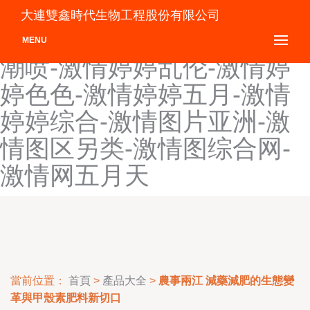
激情视频偷拍-激情视频网
大連雙鑫時代生物工程股份有限公司
销-激情视频网址-激情婷婷
MENU
潮喷-激情婷婷乱伦-激情婷
婷色色-激情婷婷五月-激情
婷婷综合-激情图片亚洲-激
情图区另类-激情图综合网-
激情网五月天
當前位置：
首頁
>
產品大全
>
農事兩江 減藥減肥的生態變
革與甲殼素肥料新切口