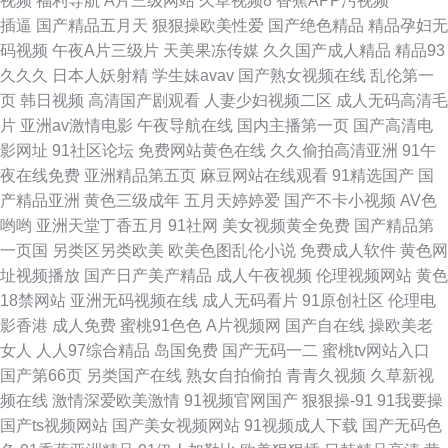
视频
福利导航
A片三级网站
久草视频8
香蕉APP污视频
艹艹艹
91丝袜一区 日本加勒比A网 91熟妇在线视频 欧美熟女二区 91一起操 91成人
插逼
国产精品五月天
狠狠操欧美性爱
国产绝色精品
精品孕妇无
码视频
午夜A片三级片
天美果冻传媒
久久国产成人精品
精品93
的短片的小视频 精品福利社 91爆操黑丝美女 精品少妇导航 影音先锋丝袜资
久久久
日本人妖射精
学生妹avav
国产熟女视频在线
乱伦第一
页
韩日视频
高清国产剧观看
人妻少妇视频二区
成人无码高清毛
源91 东京热一本道免费网站 午夜国产95 av不卡在线电影网 日韩3级电影在
片
亚洲av激情电影
午夜导航在线
国内主播第一页
国产高清电
影网址
91社区论坛
免费网站黄色在线
久久偷拍高清亚洲
91午
线播放 91偷拍字幕视频 欧美毛片大全网站 91蜜桃网址 久久经典视频在线观
夜在线免费
亚洲精品第五页
麻豆网站在线观看
91精选国产
国
产精品亚洲
黄色三级成年
五月天婷婷爱
国产不卡小视频
AV色
看 91传媒网站在线观看 久久社区 91九色韩国 麻豆四虎 91黑丝美女被我乱
哟哟
亚洲天堂丁香五月
91社网
美女视频黄全免费
国产精品第
一页国
另类区另类欧美
欧美色图乱伦小说
免费成人软件
黄色网
操 精品婷婷香蕉久久网 1024伦理片 国产成人社区
址视频播放
国产日产美产精品
成人午夜视频
伦理视频网站
黄色
18禁网站
亚洲无码视频在线
成人无码看片
91原创社区
伦理电
影香港
成人免费
蜜桃91色色
A片视频网
国产自在线
操欧美老
女人
人人97综合精品
岛国免费
国产无码一二
蜜桃tv网站入口
国产第66页
另类国产在线
熟女自拍偷拍
青青久视频
久草新视
频在线
激情深爱欧美激情
91视频官网国产
狠狠操-91
91我要操
国产ts视频网站
国产美女视频网站
91视频成人下载
国产无码色