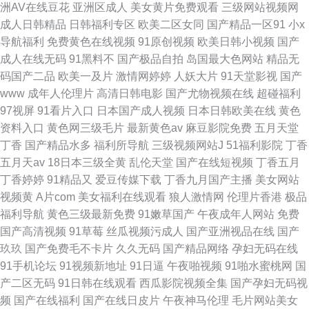
洲AV在线豆花
亚洲区成人
美女黄片免费观看
三级网站视频网
成人日韩精品
日韩福利专区
欧美二区女同
国产精品一区91
小x
导航福利
免费黄色在线视频
91原创视频
欧美日韩小视频
国产
成人在线无码
91黑料不
国产极品自拍
岛国最大色网站
精品无
码国产二品
欧美一及片
激情网婷婷
人妖大片
91天堂影视
国产
www
成年人伦理片
高清日韩电影
国产尤物视频在线
超碰福利
97视屏
91看片入口
日本国产成人视频
日本日韩欧美在线
黄色
资料入口
黄色网三级毛片
最新黄色av
麻豆影院免费
五月天堂
丁香
国产精品水多
福利所导航
三级视频网站J
51福利影院
丁香
五月天av
18日本三级全黄
乱伦天堂
国产在线短视频
丁香五月
丁香婷婷
91精品又
爱豆传媒下载
丁香九月国产主播
美女网站
视频黄
A片com
美女福利在线观看
狼人激情网
伦理片香港
极品
福利导航
黄色三级最新免费
91嫩草国产
午夜成年人网站
免费
国产高清视频
91草莓
丝瓜视频污成人
国产亚洲视品在线
国产
玖玖
国产免费毛不卡片
久久无码
国产精品网络
孕妇无码在线
91手机论坛
91视频新地址
91日逼
午夜啪视频
91啪水蜜桃网
国
产二区无码
91日韩在线观看
西瓜影院视频全集
国产孕妇无码视
频
国产在线福利
国产在线日皮片
午夜神马伦理
毛片网站美女