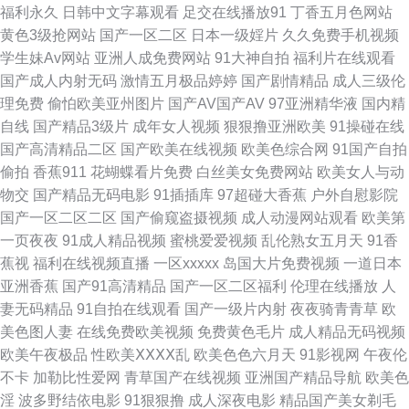
福利永久
日韩中文字幕观看
足交在线播放91
丁香五月色网站
黄色3级抢网站
国产一区二区
日本一级婬片
久久免费手机视频
免费网站 男人天堂色91 91新人宝儿视频 久久精品社区麻豆 91色美白乳 超
学生妹Av网站
亚洲人成免费网站
91大神自拍
福利片在线观看
国产成人内射无码
激情五月极品婷婷
国产剧情精品
成人三级伦
碰在线播放福利91 1024日韩免费看片 AVAV成人天堂 久久视频 无码不卡视
理免费
偷怕欧美亚州图片
国产AV国产AV
97亚洲精华液
国内精
自线
国产精品3级片
成年女人视频
狠狠撸亚洲欧美
91操碰在线
频123 91久久人人操人妻 久久免费毛片 亚洲天堂色 AV日韩黄色网址 欧美第
国产高清精品二区
国产欧美在线视频
欧美色综合网
91国产自拍
偷拍
香蕉911
花蝴蝶看片免费
白丝美女免费网站
欧美女人与动
一福利 影音先锋av妇女 东京热美女性爱网 人妻丝袜一区二区三区 91网站入
物交
国产精品无码电影
91插插库
97超碰大香蕉
户外自慰影院
国产一区二区二区
国产偷窥盗摄视频
成人动漫网站观看
欧美第
口官方免费 国精第二页在线观看 欧美一页久久 综合色网性 91天堂色 国产日
一页夜夜
91成人精品视频
蜜桃爱爱视频
乱伦熟女五月天
91香
蕉视
福利在线视频直播
一区xxxxx
岛国大片免费视频
一道日本
韩综合福利 深爱激情五月网 91福利视频在线观看 阿V视频在线观看日韩 久
亚洲香蕉
国产91高清精品
国产一区二区福利
伦理在线播放
人
妻无码精品
91自拍在线观看
国产一级片内射
夜夜骑青青草
欧
久中文 伪娘91在线 91福利姬影院 波多野结依电影无码 久草91 一本道二三
美色图人妻
在线免费欧美视频
免费黄色毛片
成人精品无码视频
欧美午夜极品
性欧美ⅩⅩⅩⅩ乱
欧美色色六月天
91影视网
午夜伦
四区 超碰最新在线91 欧美第一福利 午夜剧场体验一分钟 狼人干99大香蕉 先
不卡
加勒比性爱网
青草国产在线视频
亚洲国产精品导航
欧美色
淫
波多野结依电影
91狠狠撸
成人深夜电影
精品国产美女剃毛
锋在线资源站AV 91天堂网址 国产aa网站 欧洲抠逼电影 影音先锋岛国伦理