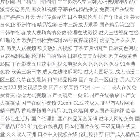
片影院
国产精品自拍偷拍
牛牛影院A片
日韩无码视频网站
都市
激情变态另类
男女91视频
字幕在线精品播放
免费国产在线看
国产婷婷五月天
无码传媒导航
日本电影伦理
国产午夜高清
美女
黄色18
亚洲午夜精品视频
日本三级成人观看
国产精品第12页
日韩午夜场
成人视频高清免费
伦理在线影视
成人三级视频在线
91理论片
欧美日韩性爱福利
av午夜探花福利
精品毛片
久久叉
叉
另类人妖视频
欧美熟妇穴视频
丁香五月V国产
日韩黄色网址
豆花福利视频
轮理片自拍偷拍
日韩欧美美女视频
欧美A级黄色
影院
丁香影视五月花
福利视频电影久久
污污污污免费
91金典
免费
欧美三级日本
成人在线吃瓜网站
成人岛国影院
成人动漫二
区三区
久草在线最新
日韩精品推荐
国产精品一区自拍
男人天堂
a片123
另类视频欧美
国产在线直播
亚洲卡一卡二
成人在线免
费看黄
操操无码视频
国产高清第一页
91国产在线播放
国产女
人夜夜做
国产在线小视频
91com
91豆花成人
哪里有A片网址
精产国品
香蕉视频国产精品
91九色福利
成人国产无线视
欧美
日韩性生活片
国产伦理剧
国产精品无套无码
成年人网站免费
国
产精品1000
91九色在线视频
日本伦理片在线
三级无码在线天
堂
久久成人亚洲
日本中文视频在线
伦理剧推荐
国产成人精品日