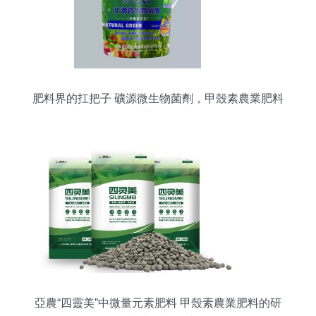
肥料界的扛把子 礦源微生物菌劑，甲殼素農業肥料
的中國崛起
亞農“四靈美”中微量元素肥料 甲殼素農業肥料的研