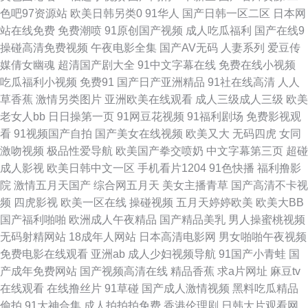
色吧97资源站
欧美日韩另类0
91华人
国产日韩一区二区
日本网
站在线免费
免费潮喷
91原创国产视频
成人吃瓜福利
国产在线9
女男女热 91黄色在现关看 海角社区大香蕉 微拍福利91 91视频网址入口 韩
操碰高清免费视频
午夜电影全集
国产AV无码
人妻系列
爱豆传
媒倩女幽魂
超清国产剧大全
91中文字幕在线
免费在线小视频
国日本久久 婷婷五月天午夜影院 91网站网址 精品视频在线看片 91次元 福利
吃瓜福利小视频
免费91
国产日产亚洲精品
91社在线高清
人人
草香蕉
激情另类图片
亚洲欧美在线观看
成人三级成人三级
欧美
视频999 色情wwwwww 91色库 国产综合二在线 视频区欧美 91瑟瑟CC涩咪
老女人bb
日日操第一页
91网豆花视频
91福利剧场
免费影视观
看
91视频国产自拍
国产美女在线视频
欧美又大
无码四虎
女同
国产尤物精品视频网址 熟女国产一区 91视频官方 欧美h网 91国产丝袜 国产
激吻视频
极品性爱导航
欧美国产拳交喷奶
中文字幕第三页
超碰
成人影视
欧美日韩中文一区
手机看片1204
91色快播
福利撸影
成人精品久久 日韩无日韩电影 91人草 黄色精品网站69 午夜福利在线你懂
院
激情五月天国产
综合网五月天
美女主播青草
国产高清不卡视
频
四虎影视
欧美一区在线
操碰视频
五月天婷婷欧美
欧美大BB
91先生大战琪琪 久久微拍福利视频广场 自拍一起艹 成人影片www91n 三级
国产福利啪啪
欧洲成人午夜精品
国产精品美乳
男人操蜜桃视频
无码射精网站
18成年人网站
日本高清电影网
男女啪啪午夜视频
黄色网 91蜜桃四区 国产青草 色五月丁香麻豆 91视频青青 激情小说亚洲视频
免费电影在线观看
亚洲ab
成人少妇视频导航
91国产小青蛙
国
产成年免费网站
国产视频高清在线
精品香蕉
求a片网址
麻豆tv
网站 午夜影院区 大香蕉伊人社 日韩另类无码偷拍AV 91人人妻人人爱 黑丝
在线观看
在线撸丝片
91草碰
国产成人激情视频
黑料吃瓜精品
偷拍
91大神合集
成人拍拍拍免费
香港伦理剧
日韩大片观看网