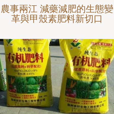
農事兩江 減藥減肥的生態變
革與甲殼素肥料新切口