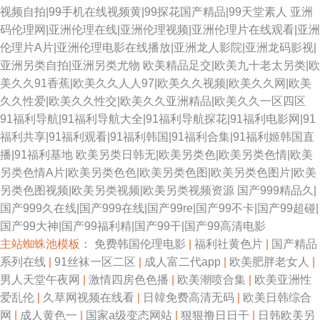
视频自拍|99手机在线视频黄|99探花国产精品|99天堂素人
亚洲
码伦理网|亚洲伦理在线|亚洲伦理视频|亚洲伦理片在线观看|亚洲
伦理片A片|亚洲伦理电影在线播放|亚洲龙人影院|亚洲龙码影视|
亚洲另类自拍|亚洲另类尤物
欧美精品足交|欧美九十老太另类|欧
美久久91香蕉|欧美久久人人97|欧美久久视频|欧美久久网|欧美
久久性爱|欧美久久性交|欧美久久亚洲精品|欧美久久一区四区
91福利导航|91福利导航大全|91福利导航探花|91福利电影网|91
福利共享|91福利观看|91福利韩国|91福利合集|91福利姬韩国直
播|91福利基地
欧美另类日韩无|欧美另类色|欧美另类色情|欧美
另类色情A片|欧美另类色色|欧美另类色图|欧美另类色图片|欧美
另类色图视频|欧美另类视频|欧美另类视频资源
国产999精品久|
国产999久在线|国产999在线|国产99re|国产99不卡|国产99超碰|
国产99大神|国产99福利精|国产99干|国产99高清电影
主站蜘蛛池模板：
免费韩国伦理电影
|
福利社黄色片
|
国产精品
系列在线
|
91丝袜一区二区
|
成人富二代app
|
欧美肥胖老女人
|
男人天堂午夜网
|
激情四房色色播
|
欧美潮喷合集
|
欧美亚洲性
爱乱伦
|
久草网视频在线看
|
日韓免费高清无码
|
欧美日韩综合
网
|
成人黄色一
|
国家a级变态网站
|
狠狠撸日日干
|
日韩欧美另