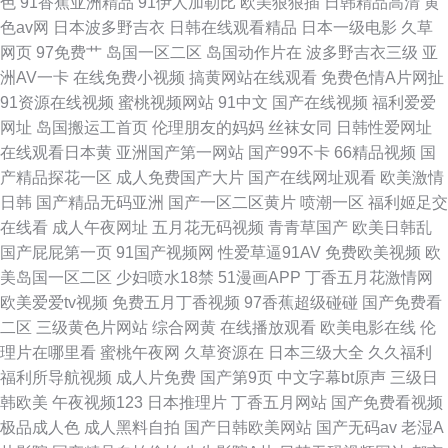
色
91香蕉亚洲精品
91伊人加勒比
欧美狠狠插
日韩精品高清
黄
色av网
日本波多野吉衣
日韩在线观看精品
日本一级电影
久草
网页
97免费艹
岛国一区二区
岛国动作片在
波多野吉衣三级
亚
洲AV一卡
在线免费小视频
搞黄网站在线观看
免费色情A片网扯
91资源在线视频
蜜桃视频网站
91中文
国产在线视频
福利爱爱
网址
岛国搬运工首页
伦理朋友的妈妈
丝袜女同
日韩性爱网址
在线观看日本黄
亚洲国产第一网站
国产99不卡
66精品视频
国
产精品探花一区
成人免费国产大片
国产在线网址观看
欧美激情
日韩
国产精品无码亚洲
国产一区二区黄片
喷潮一区
福利姬足交
在线看
成人午夜网址
五月花无码视频
青青草国产
欧美日韩乱
国产屁屁第一页
91国产视频网
性爱草逼91AV
免费欧美视频
欧
美岛国一区二区
少妇喷水18禁
51漫画APP
丁香五月花激情网
欧美爱爱tv视频
免费五月丁香视频
97香蕉超级碰碰
国产免费看
二区
三级黄色片网站
综合网黄
在线播放观看
欧美电影在线
伦
理片在哪里看
蜜桃午夜网
久草资源在
日本三级大全
久久福利
福利所导航视频
成人片免费
国产第9页
中文字幕bt原声
三级日
韩欧美
午夜视频123
日本推理片
丁香五月网站
国产免费看视频
极品成人色
成人黑料自拍
国产日韩欧美网站
国产无码av
老湿A